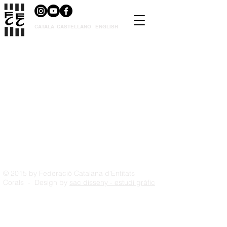
CATALÀ
CASTELLANO
ENGLISH
© 2015 by Federació Catalana d'Entitats
Corals - Design by
sac disseny - estudi gràfic