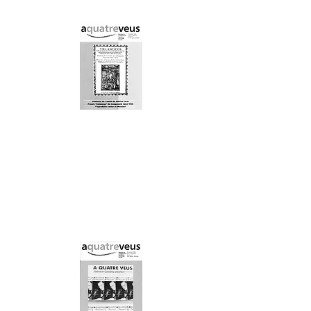
a
Número: 04 - novembre
1994
escanejad
a