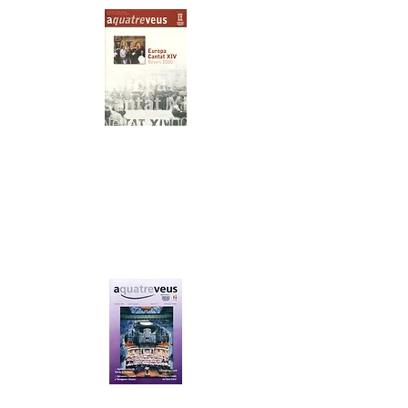
Número: 13 - desembre
1998
escanejada