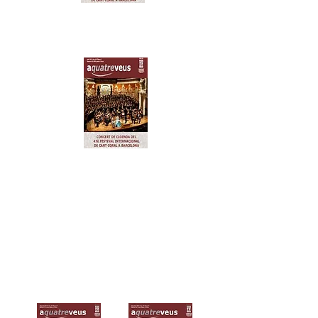
digital
Número: 32 - desembre
2010
escanejad
digital
a