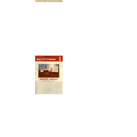
Número: 19 - octubre
2003
escanejada
Número: 16 - gener 2001
escanejad
a