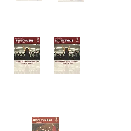
Número: 34 - desembre 2011
escanejad
digital
a
Número: 31 - juliol 2010
escanejad
a