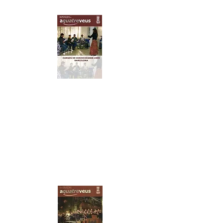
Número: 26 - desembre
2007
escanejad
a