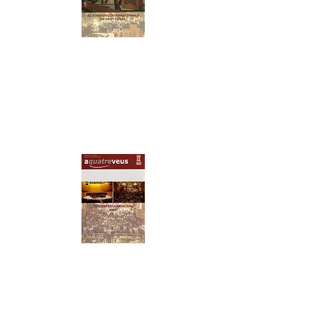
Número: 23 - juny
2006
escanejada
Número: 20 - desembre
2004