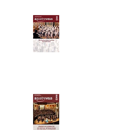
digital
Número: 35 - juliol
2012
escanejad
a