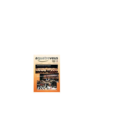
Número: 10 - octubre
1997
escanejad
a
Número: 07 - desembre
1995
escanejad