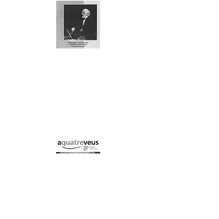
Número: 05 - febrer
1995
escanejad
a
Número: 27 - juliol
2008
escanejad
a