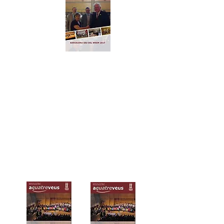
Número: 36 - desembre
2012
digital
escanejada