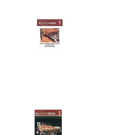
escanejad
a
Número: 17 - setembre 2001
escanejad
a