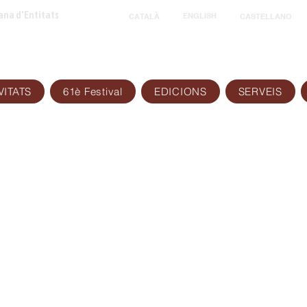
ana d'Entitats
ENGLISH
CATALÀ
CASTELLANO
VITATS
61è Festival
EDICIONS
SERVEIS