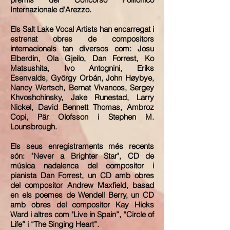
Internazionale d
'Arezzo.
Els Salt Lake Vocal Artists han encarregat i
estrenat obres de compositors
internacionals tan diversos com: Josu
Elberdin, Ola Gjeilo, Dan Forrest, Ko
Matsushita, Ivo Antognini, Eriks
Esenvalds, György Orbán, John Høybye,
Nancy Wertsch, Bernat Vivancos, Sergey
Khvoshchinsky, Jake Runestad, Larry
Nickel, David Bennett Thomas, Ambroz
Copi, Pär Olofsson i
Stephen M.
Lounsbrough.
Els seus enregistraments més recents
són: "
Never a Brighter Star", CD de
música nadalenca del compositor i
pianista
Dan Forrest, un CD amb obres
del compositor A
ndrew Maxfield, basad
en els poemes de
Wendell Berry, un CD
amb obres del compositor
Kay Hicks
Ward i altres com "Live in Spain”, “Circle of
Life” i “The Singing Heart”.