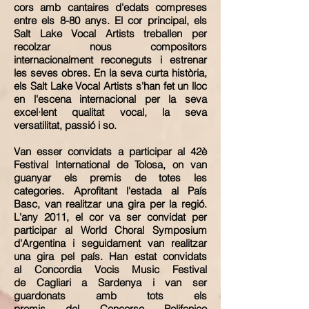
cors amb cantaires d'edats compreses
entre els 8-80 anys. El cor principal, els
Salt Lake Vocal Artists treballen per
recolzar nous compositors
internacionalment reconeguts i estrenar
les seves obres.
En la seva curta història,
els Salt Lake Vocal Artists s'han fet un lloc
en l'escena internacional per la seva
excel·lent
qualitat vocal, la seva
versatilitat, passió i so.
Van esser convidats a participar al
42è
Festival I
nternational de Tolosa, on van
guanyar els premis de totes les
categories. Aprofitant l'estada al País
Basc, van realitzar una gira per la regió.
L'any
2011, el cor va ser convidat per
participar al
World Choral Symposium
d'Argentina i seguidament van realitzar
una gira pel país. Han estat convidats
al Concordia Vocis Music Festival
de Cagliari a Sardenya i van ser
guardonats amb tots els
premis del Concorso Polifonico