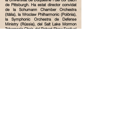
de Pittsburgh. Ha estat director convidat
de la Schumann Chamber Orchestra
(Itàlia), la Wroclaw Philharmonic (Polònia),
la Symphonic Orchestra de Defense
Ministry (Rússia), del Salt Lake Mormon
Tabernacle Choir, del Robert Shaw Festival
Singers i del Oregon Bach Festival
Chorus. Ha estat membre de
nombrosos concursos internacionals
i actualment és el Director
Artístic i Musical del Salt Lake Choral
Artists -amb 200 cantaires- a Salt Lake
City (Utah). Ha rebut importants crítiques i
reconeixements pels seus innovadors
concerts i per el Summer Choral Institute,
on desenvolupa una important tasca
didàctica.
Conegut arreu del món pel seu "Exquisit
so coral", els cors del Dr. Allred han estat
convidades a participar als festivals
internacionals més prestigiosos, rebent
nombrosos premis i importants
reconeixements per les noves obres