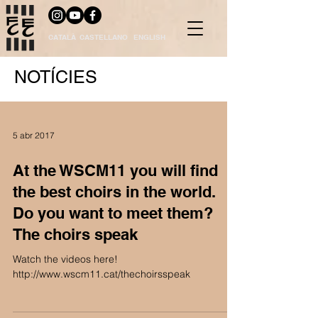
CATALÀ
CASTELLANO
ENGLISH
NOTÍCIES
5 abr 2017
At the WSCM11 you will find
the best choirs in the world.
Do you want to meet them?
The choirs speak
Watch the videos here!
http://www.wscm11.cat/thechoirsspeak