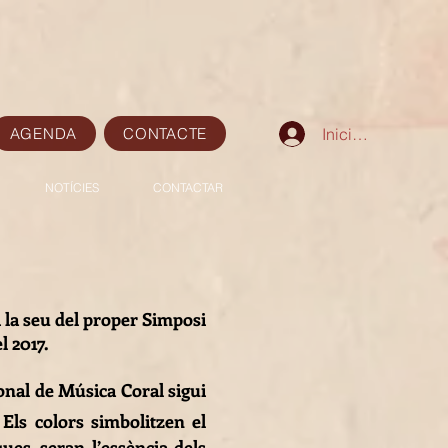
AGENDA
CONTACTE
Iniciar sesión
NOTÍCIES
CONTACTAR
i la seu del proper Simposi
l 2017.
onal de Música Coral sigui
 Els colors simbolitzen el
ques, seran l’essència dels