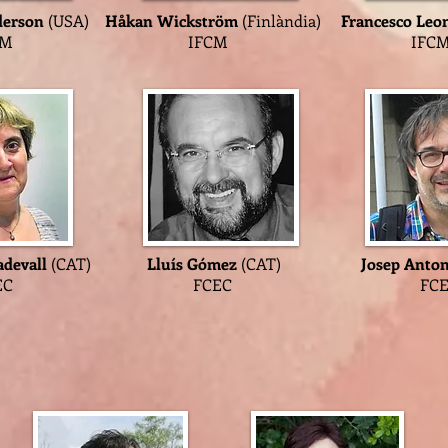
derson
(USA)
Håkan Wickström
(Finlàndia)
Francesco Leo
FCM
IFCM
IFC
devall
(CAT)
Lluís Gómez
(CAT)
Josep Anto
CEC
FCEC
FC