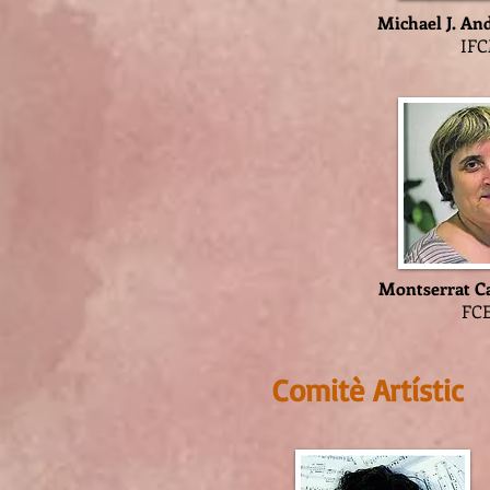
Michael J. An
I
Montserrat Ca
F
Comitè Artístic