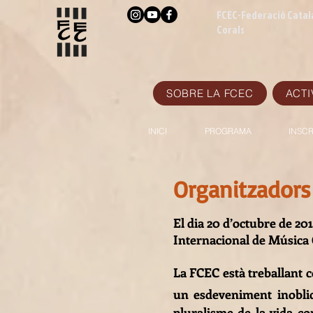
FCEC-Federació Catal
Corals
SOBRE LA FCEC
ACTI
INICI
PROGRAMA
INSCR
Organitzadors
El dia 20 d’octubre de 20
Internacional de Música Co
La FCEC està treballant 
un esdeveniment inobli
pluralisme de la vida cor