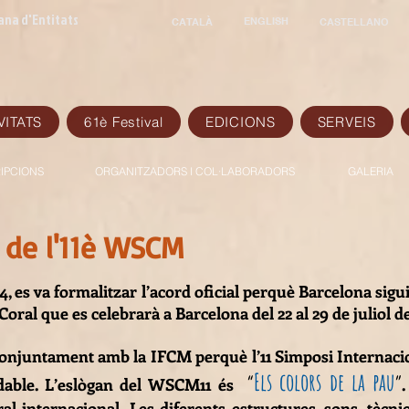
ana d'Entitats
ENGLISH
CATALÀ
CASTELLANO
VITATS
61è Festival
EDICIONS
SERVEIS
IPCIONS
ORGANITZADORS I COL·LABORADORS
GALERIA
 de l'11è WSCM
14, es va formalitzar l’acord oficial perquè Barcelona sigu
ral que es celebrarà a Barcelona del 22 al 29 de juliol de
conjuntament amb la IFCM perquè l’11 Simposi Internaci
Els colors de la pau
“
”
dable. L’eslògan del WSCM11 és
.
al internacional. Les diferents estructures, sons, tècni