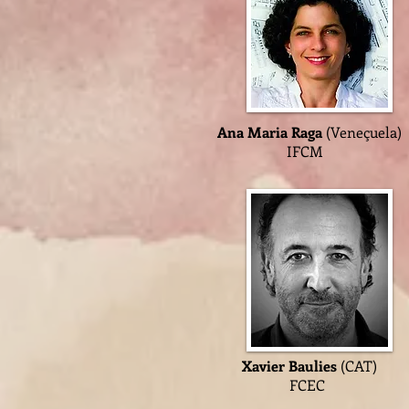
Ana Maria Raga
(Veneçue
IFC
Xavier Baulies
(CA
FC