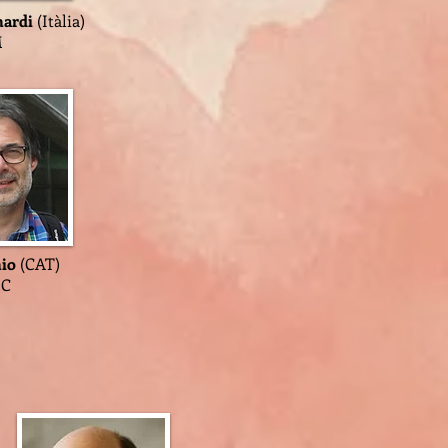
nardi
(Itàlia)
M
nio
(CAT)
EC