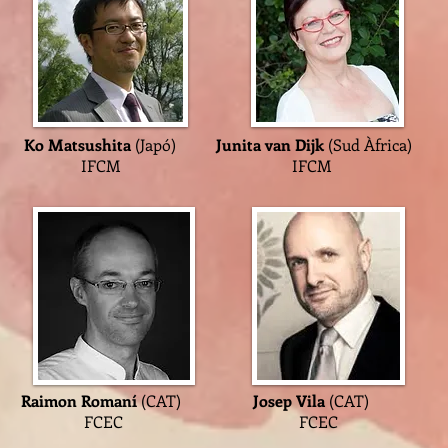
la)
Ko Matsushita
(Japó)
Junita van Dijk
(Sud Àfrica)
M IFCM
IF
T)
Raimon Romaní
(CAT)
Josep Vila
(CAT)
EC
FCEC
FCEC