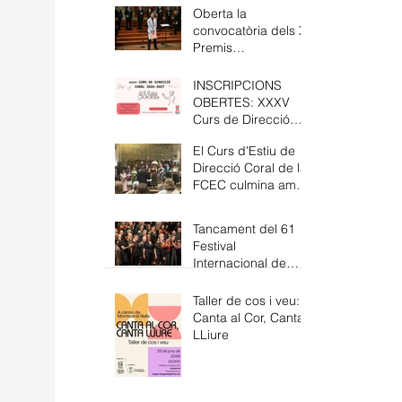
Oberta la
convocatòria dels XI
Premis
Internacionals
Catalunya de
INSCRIPCIONS
Composició Coral
OBERTES: XXXV
de la FCEC
Curs de Direcció
Coral
El Curs d'Estiu de
Direcció Coral de la
FCEC culmina amb
un concert a Santa
Maria del Pi
Tancament del 61
Festival
Internacional de
Cant Coral de
Barcelona
Taller de cos i veu:
Canta al Cor, Canta
LLiure