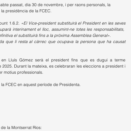
bte passat, dia 30 de novembre, i per raons personals, la 
a la presidència de la FCEC.
punt 1.6.2. 
«El Vice-president substituirà el President en les seves 
arà interinament el lloc, assumint-ne totes les responsabilitats,  
finitiva el substituirà fins a la pròxima Assemblea General».
 que li resta al càrrec que ocupava la persona que ha causat 
en Lluís Gómez serà el president fins que es dugui a terme 
2025. Durant la mateixa, es celebraran les eleccions a president i 
r motius professionals.
a la FCEC en aquest període de Presidenta.
 de la Montserrat Rios: