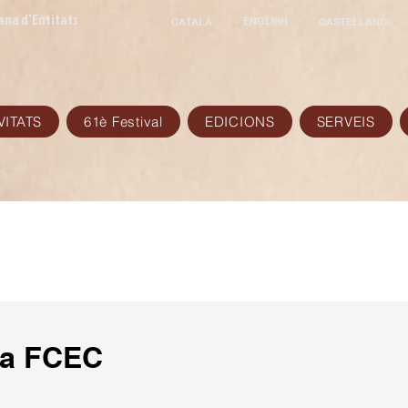
ana d'Entitats
ENGLISH
CATALÀ
CASTELLANO
VITATS
61è Festival
EDICIONS
SERVEIS
ia FCEC