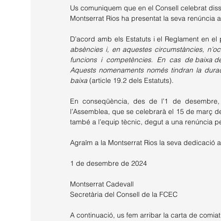
Us comuniquem que en el Consell celebrat dissa
Montserrat Rios ha presentat la seva renúncia 
D’acord amb els Estatuts i el Reglament en el 
absències i, en aquestes circumstàncies, n’ocup
funcions  i  competències.  En  cas  de baixa de
Aquests nomenaments només tindran la durada
baixa 
(article 19.2 dels Estatuts).
En conseqüència, des de l’1 de desembre, 
l’Assemblea, que se celebrarà el 15 de març de 
també a l’equip tècnic, degut a una renúncia pe
Agraïm a la Montserrat Rios la seva dedicació 
1 de desembre de 2024
Montserrat Cadevall
Secretària del Consell de la FCEC 
A continuació, us fem arribar la carta de comiat